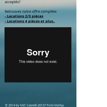
acceptés?
Retrouvez notre offre complète:
- Locations 2/3 pièces
- Locations 4 pièces et plus..
© 20
14
by
SNC Castelli 20137 Porti-Vechju