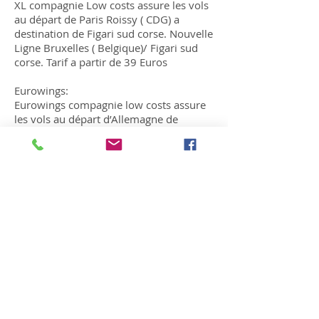
XL compagnie Low costs assure les vols
au départ de Paris Roissy ( CDG) a
destination de Figari sud corse. Nouvelle
Ligne Bruxelles ( Belgique)/ Figari sud
corse. Tarif a partir de 39 Euros
Eurowings:
Eurowings compagnie low costs assure
les vols au départ d’Allemagne de
Bonn/Cologne (CGN), Dresde, Berlin,
Hambourg, Leipzig, Munich, Stuttgart;
au départ de vienne (Autriche);au départ
de Londres (grande Bretagne); au départ
de Zurich (Suisse); au départ de Varsovie
(Pologne); a destination de Bastia.
© 20
14
by
SNC Castelli 20137 Porti-Vechju