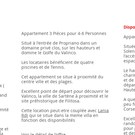
Dispo
Appartement 3 Pièces
pour 4-6 Personnes
Appar
Situé à l'entrée de Propriano dans un
Situé
domaine privé clos, sur les hauteurs et
Solen
domine le Golfe du Valinco.
l'acc
espac
Les locataires bénéficient de quatre
piscines et de Tennis.
Le ha
charm
Cet appartement se situe à proximité du
et de
centre ville et des plages.
dépar
x (
Haute
Excellent point de départ pour découvrir le
rand
Valinco, la ville de Sartène à proximité et le
A que
site préhistorique de Filitosa.
peu f
Corse 
imité
Cette location peut-etre couplée avec
Lania
Rdj
qui se situe dans la meme villa en
Excel
fonction des disponibilités
rando
pour 
e et
et de
la
Voir le détail de l'offre