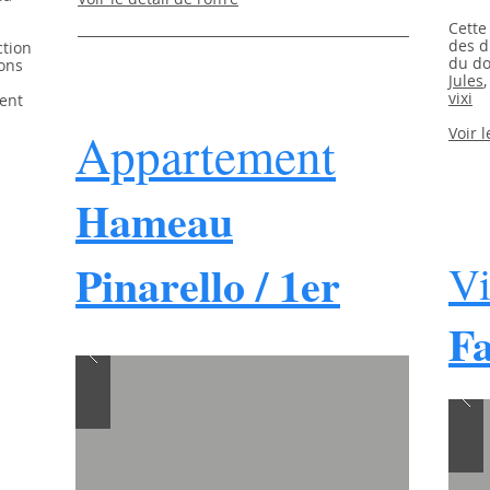
Cette
des d
ction
du d
ions
Jules
vixi
ent
Appartement
Voir l
Hameau
Pinarello / 1er
Vi
F