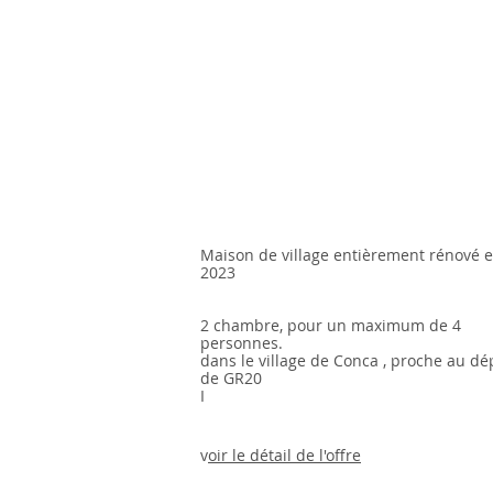
​Maison de village entièrement rénové 
2023
2 chambre, pour un maximum de 4
personnes.
dans le village de Conca , proche au dé
de GR20
I
v
oir le détail de l'offre