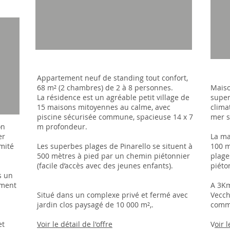
Appartement neuf de standing tout confort,
68 m² (2 chambres) de 2 à 8 personnes.
Maiso
La résidence est un agréable petit village de
super
15 maisons mitoyennes au calme, avec
clima
piscine sécurisée commune, spacieuse 14 x 7
mer s
on
m profondeur.
er
La ma
mité
Les superbes plages de Pinarello se situent à
100 m
500 mètres à pied par un chemin piétonnier
plage
(facile d’accès avec des jeunes enfants).
piéto
s un
ement
A 3Km
Situé dans un complexe privé et fermé avec
Vecch
jardin clos paysagé de 10 000 m²,.
comm
et
Voir le détail de l'offre
V
oir l