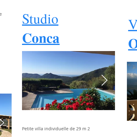
Studio
e
V
Conca
O
location maison de vacances
locati
corse du sud
Petite villa individuelle de 29 m 2
corse 