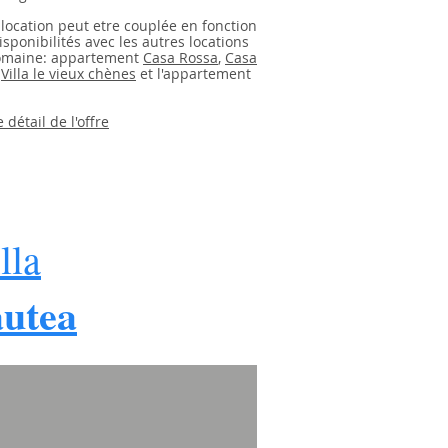
 location peut etre couplée en fonction
isponibilités avec les autres locations
omaine: appartement
Casa Rossa
,
Casa
,
Villa le vieux chènes
et l'appartement
e détail de l'offre
lla
autea