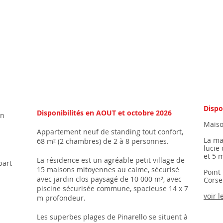
Dispo
Disponibilités en AOUT et octobre 2026
en
Maiso
Appartement neuf de standing tout confort,
La ma
68 m² (2 chambres) de 2 à 8 personnes.
lucie
et 5 
La résidence est un agréable petit village de
part
15 maisons mitoyennes au calme, sécurisé
Point
avec jardin clos paysagé de 10 000 m², avec
Corse
piscine sécurisée commune, spacieuse 14 x 7
voir l
m profondeur.
Les superbes plages de Pinarello se situent à